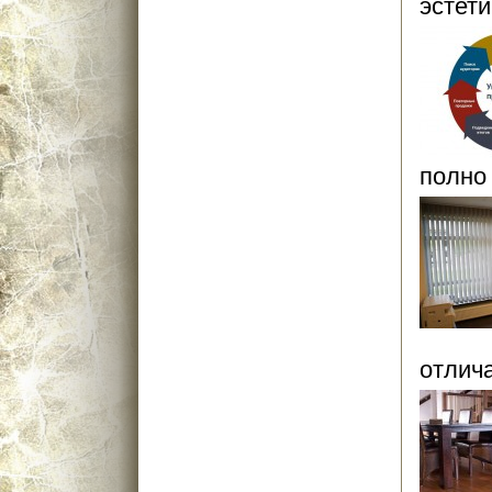
эстети
полно
отлича