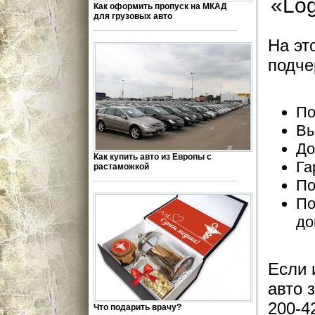
«Log
Как оформить пропуск на МКАД
для грузовых авто
На эт
подче
По
Вы
До
Как купить авто из Европы с
Га
растаможкой
По
По
до
Если 
авто 
200-4
Что подарить врачу?