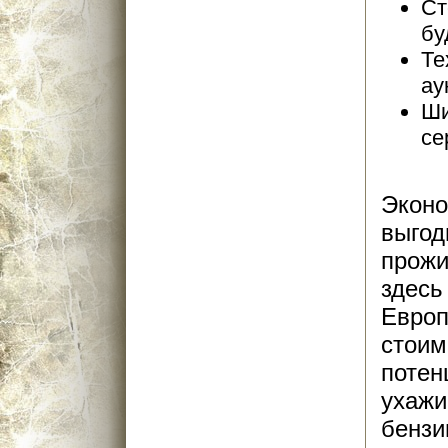
Ст
бу
Те
ау
Ши
се
Эконо
выгод
прожи
здесь
Европ
стоим
потен
ухажи
бензи