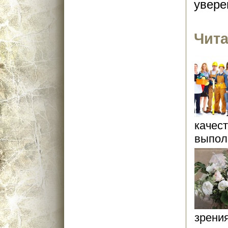
увере
Чита
качес
выпол
зрения