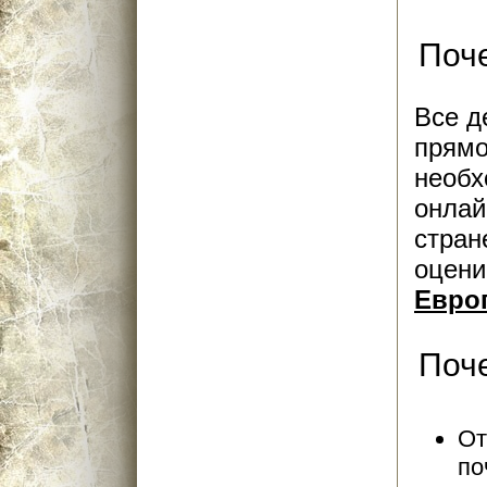
Поч
Все д
прямо
необх
онлай
стран
оцени
Евро
Поче
От
по