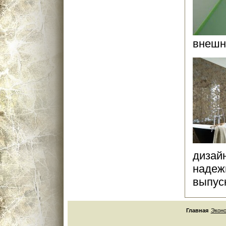
внешни
дизай
надеж
выпуск
Главная
Экон