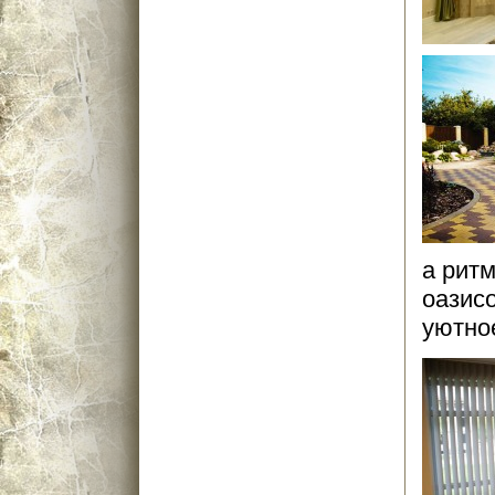
а рит
оазис
уютное