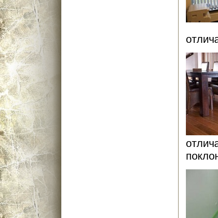
отлича
отлич
поклон