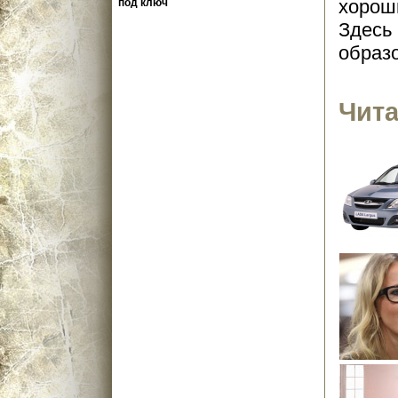
хороши
под ключ
Здесь
образ
Чита