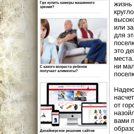
жизнь 
Где купить камеры машинного
зрения?
кругло
высок
или за
для эт
поселк
это де
места.
ни ма
С какого возраста ребенок
получает алименты?
поселк
Надею
насчет
от гор
назойл
вами 
образ
Дизайнерское решение сайтов