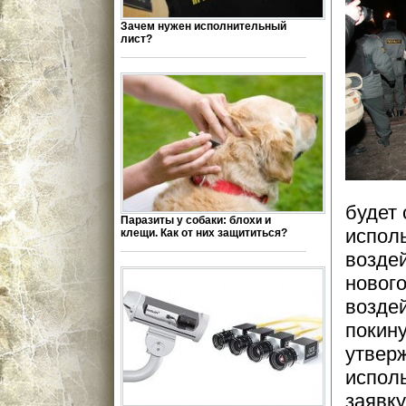
Зачем нужен исполнительный
лист?
будет 
Паразиты у собаки: блохи и
исполь
клещи. Как от них защититься?
возде
нового
возде
покин
утверж
исполь
заявку