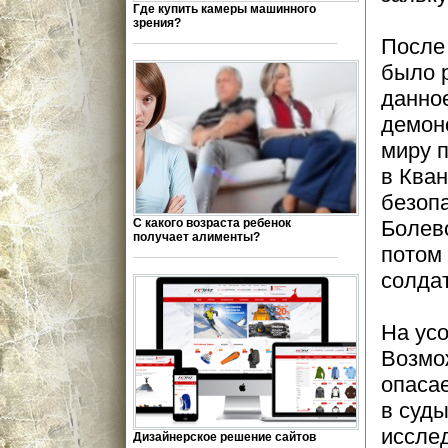
Где купить камеры машинного
зрения?
После
было р
данно
демонс
миру 
в Ква
безопа
С какого возраста ребенок
Болево
получает алименты?
потом
солдат
На усо
Возмо
опасае
в суды
исслед
Дизайнерское решение сайтов