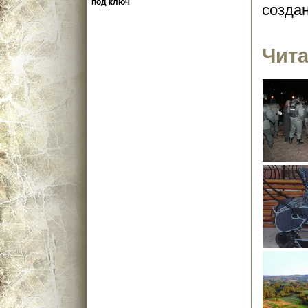
под ключ
создан
Чита