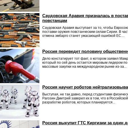
Саудовская Аравия призналась в поста
повстанцам
Саудовская Аравия выступает за то, чтобы Евросою
поставки оружия повстанческим силам Сирии. В част
отмена эмбарго станет ужасающей ошибкой ЕС....
Россия переведет половину общественно
Дело констатирует тот факт, о котором заявил Мамд
который по сей день остается мировым лидером по
массовые закупки на международном рынке из-за...
Россия научит роботов нейтрализовыва
Выступая, не так давно, перед студентами физичес
Рагозин Дмитрий заверил их в том, что в Российск
разработке роботов, которых планируется...
Россия выкупит ГТС Киргизии за один 