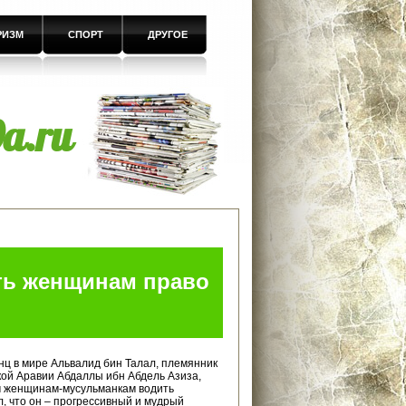
РИЗМ
СПОРТ
ДРУГОЕ
a.ru
ть женщинам право
ц в мире Альвалид бин Талал, племянник
ой Аравии Абдаллы ибн Абдель Азиза,
 женщинам-мусульманкам водить
л, что он – прогрессивный и мудрый