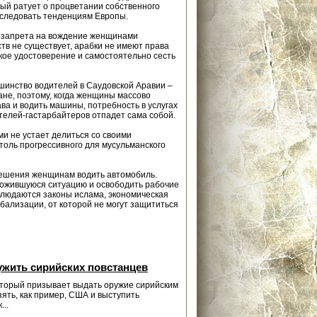
рый ратует о процветании собственного
в следовать тенденциям Европы.
 запрета на вождение женщинами
тв не существует, арабки не имеют права
кое удостоверение и самостоятельно сесть
инство водителей в Саудовской Аравии –
не, поэтому, когда женщины массово
ава и водить машины, потребность в услугах
елей-гастарбайтеров отпадет сама собой.
и не устает делиться со своими
столь прогрессивного для мусульманского
решения женщинам водить автомобиль.
сложившуюся ситуацию и освободить рабочие
облюдаются законы ислама, экономическая
бализации, от которой не могут защититься
ужить сирийских повстанцев
который призывает выдать оружие сирийским
ять, как пример, США и выступить
..