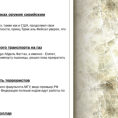
вках оружия сирийским
з, также как и США, продолжил свои
ности, принц Турки аль-Фейсал уверен, что
го транспорта на газ
ух Абдель Фаттах, а именно - Египет,
 импорту пшеницы, решил пока прекратить
ть террористов
кого факультета МГУ, вице-премьер РФ
ой Федерации полным ходом идут работы по
доллар