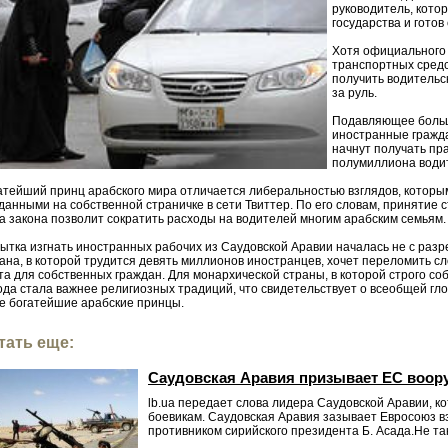
руководитель, кото
государства и гото
Хотя официального
транспортных средс
получить водительс
за руль.
Подавляющее больш
иностранные гражда
начнут получать пр
полумиллиона водит
атейший принц арабского мира отличается либеральностью взглядов, которым
данными на собственной страничке в сети Твиттер. По его словам, принятие 
а закона позволит сократить расходы на водителей многим арабским семьям.
ытка изгнать иностранных рабочих из Саудовской Аравии началась не с раз
ана, в которой трудится девять миллионов иностранцев, хочет переломить 
та для собственных граждан. Для монархической страны, в которой строго с
ода стала важнее религиозных традиций, что свидетельствует о всеобщей гло
е богатейшие арабские принцы.
тать еще:
Саудовская Аравия призывает ЕС воор
lb.ua передает слова лидера Саудовской Аравии, 
боевикам. Саудовская Аравия зазывает Евросоюз вз
противником сирийского президента Б. Асада.Не так.