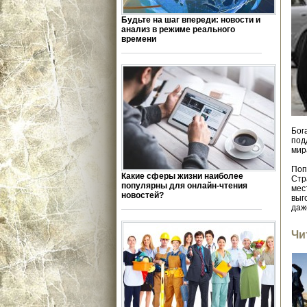
Будьте на шаг впереди: новости и
анализ в режиме реального
времени
Бог
под
мир
Поп
Какие сферы жизни наиболее
Стр
популярны для онлайн-чтения
мес
новостей?
выг
даж
Чи