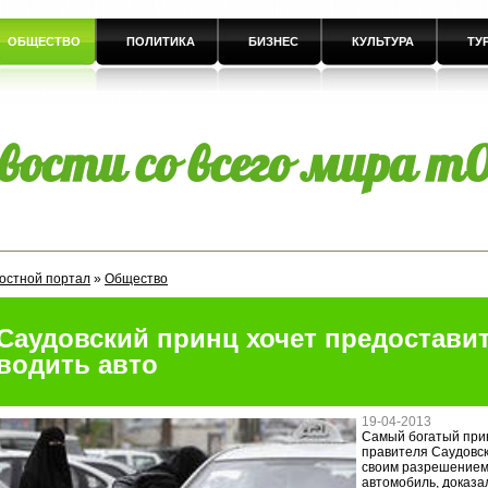
ОБЩЕСТВО
ПОЛИТИКА
БИЗНЕС
КУЛЬТУРА
ТУ
вости со всего мира m0
остной портал
»
Общество
Саудовский принц хочет предостави
водить авто
19-04-2013
Самый богатый прин
правителя Саудовск
своим разрешением
автомобиль, доказа