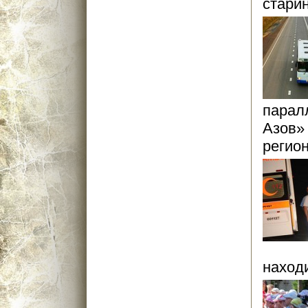
старин
парал
Азов»
регион
находи