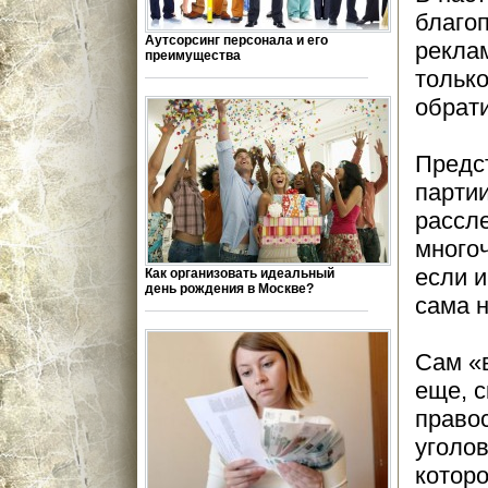
благоп
Аутсорсинг персонала и его
рекла
преимущества
только
обрат
Предс
партии
рассле
много
если 
Как организовать идеальный
день рождения в Москве?
сама н
Сам «
еще, с
правос
уголо
котор